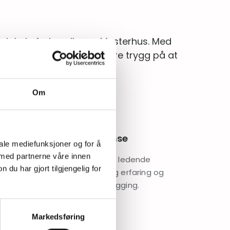
 lokale forhandler av Mesterhus. Med
g høy kvalitet, kan du være trygg på at
s.
Om
Erfaring og kompetanse
iale mediefunksjoner og for å
 med partnerne våre innen
Mesterhus er en av Norges ledende
u har gjort tilgjengelig for
boligprodusenter med lang erfaring og
kompetanse innen boligbygging.
Markedsføring