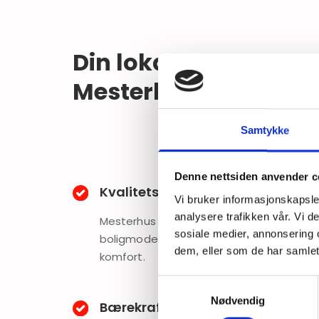
Din lokale
Mesterhus-forhandl
Samtykke
Denne nettsiden anvender c
Kvalitetsboliger
Vi bruker informasjonskapsler
analysere trafikken vår. Vi 
Mesterhus tilbyr et bredt utvalg av
sosiale medier, annonsering 
boligmodeller med høy kvalitet og
dem, eller som de har samlet
komfort.
Samtykkevalg
Nødvendig
Bærekraft og energieffektivitet