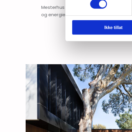
Mesterhus legger stor vekt på bærekraf
og energieffektive løsninger i sine boliger
Ikke tillat