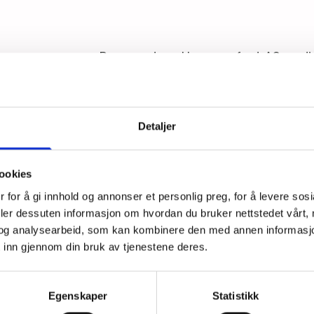
Byggpartner Hammerfest AS er din
et bredt utvalg av boligmodeller o
er
du finner ditt drømmehjem hos os
Detaljer
ookies
Fleksibilitet
 for å gi innhold og annonser et personlig preg, for å levere sos
deler dessuten informasjon om hvordan du bruker nettstedet vårt,
Vi tilpasser boligene etter dine behov og
og analysearbeid, som kan kombinere den med annen informasjon d
ønsker, slik at du får et hjem som passer
 inn gjennom din bruk av tjenestene deres.
deg og din familie perfekt.
Egenskaper
Statistikk
Trygghet