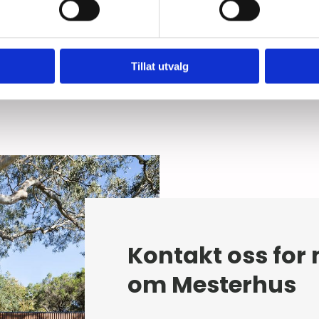
t
Når du velger Mesterhus, får du en trygg
.
og forutsigbar byggeprosess med god
oppfølging underveis.
Tillat utvalg
Kontakt oss for
om Mesterhus