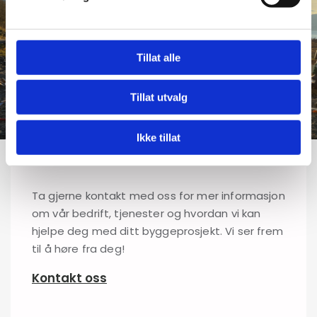
Tillat alle
Tillat utvalg
Kontakt oss for mer
Ikke tillat
informasjon
Ta gjerne kontakt med oss for mer informasjon
om vår bedrift, tjenester og hvordan vi kan
hjelpe deg med ditt byggeprosjekt. Vi ser frem
til å høre fra deg!
Kontakt oss