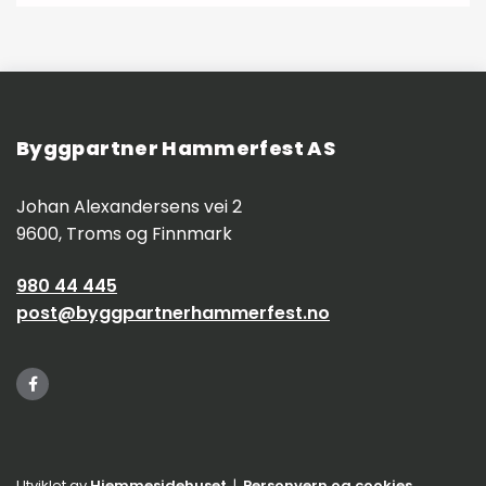
Byggpartner Hammerfest AS
Johan Alexandersens vei 2
9600, Troms og Finnmark
980 44 445
post@byggpartnerhammerfest.no
Utviklet av
Hjemmesidehuset
|
Personvern og cookies