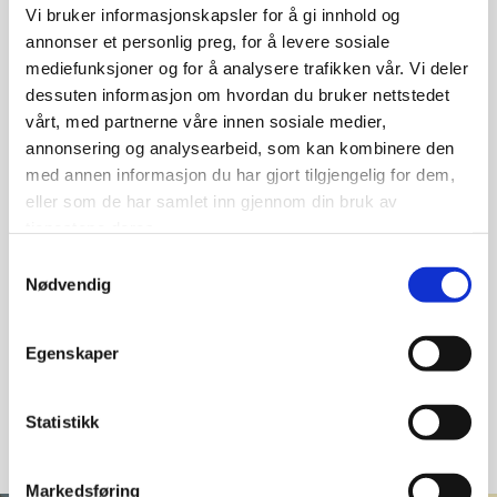
Vi bruker informasjonskapsler for å gi innhold og
Direktoratet for byggkvalitet
annonser et personlig preg, for å levere sosiale
mediefunksjoner og for å analysere trafikken vår. Vi deler
dessuten informasjon om hvordan du bruker nettstedet
Vi legger stor vekt på kontinuerlig opplæring og
vårt, med partnerne våre innen sosiale medier,
utvikling av våre ansatte og lærlinger, og er
annonsering og analysearbeid, som kan kombinere den
alltid oppdatert på de nyeste teknikkene og
med annen informasjon du har gjort tilgjengelig for dem,
materialene i bransjen. Dette sikrer at vi kan
eller som de har samlet inn gjennom din bruk av
tilby våre kunder den beste kvaliteten og
tjenestene deres.
løsningene for deres prosjekter.
Samtykkevalg
Nødvendig
Egenskaper
Statistikk
Markedsføring